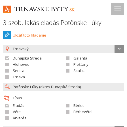
3-szob. lakás eladás Potônske Lúky
Uložiť toto hladanie
Trnavský
Dunajská Streda
Galanta
Hlohovec
Piešťany
Senica
Skalica
Trnava
Típus
Eladás
Bérlet
Vétel
Bérbevétel
Árverés