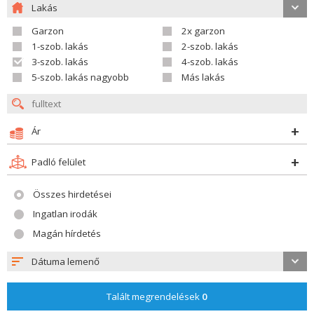
Lakás
Garzon
2x garzon
1-szob. lakás
2-szob. lakás
3-szob. lakás
4-szob. lakás
5-szob. lakás nagyobb
Más lakás
Ár
Padló felület
Összes hirdetései
Ingatlan irodák
Magán hírdetés
Dátuma lemenő
Talált megrendelések
0