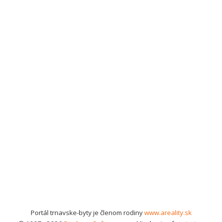
Portál trnavske-byty je členom rodiny
www.areality.sk