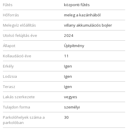
Fűtés
központi fűtés
Hőforrás
meleg a kazánhából
Melegvíz előállítás
villany akkumulációs bojler
Utolsó felújítás éve
2024
Állapot
Újépítmény
Kollaudáció éve
11
Erkély
Igen
Lodzsia
Igen
Terasz
Igen
Lakás szerkezete
vegyes
Tulajdon forma
személyi
Parkolóhelyek száma a
30
parkolóban