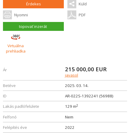
Érdekes
Küld
Nyomni
PDF
topovať inzerát
Virtuálna
prehliadka
215 000,00
EUR
Ár
javasol
Betéve
2025. 03. 14.
ID
AR-022S-1392241 (56988)
2
Lakás padlófelülete
129 m
Felfonó
Nem
Felépítés éve
2022