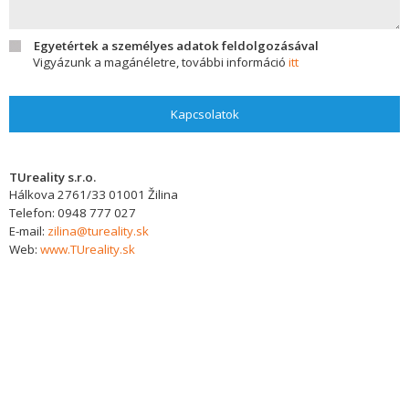
Egyetértek a személyes adatok feldolgozásával
Vigyázunk a magánéletre, további információ
itt
Kapcsolatok
TUreality s.r.o.
Hálkova 2761/33
01001
Žilina
Telefon:
0948 777 027
E-mail:
zilina@tureality.sk
Web:
www.TUreality.sk