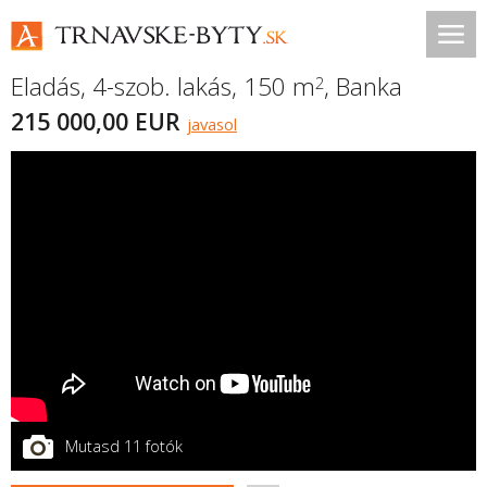
Eladás, 4-szob. lakás, 150 m
,
Banka
2
215 000,00 EUR
javasol
Mutasd 11 fotók