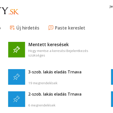
J
ó
Új hirdetés
Paste kereslet
Mentett keresések
Hogy mentse a keresési Bejelentkezés
szükséges
3-szob. lakás eladás Trnava
19 megrendelések
2-szob. lakás eladás Trnava
6 megrendelések