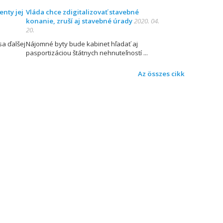
enty jej
Vláda chce zdigitalizovať stavebné
konanie, zruší aj stavebné úrady
2020. 04.
20.
sa ďalšej
Nájomné byty bude kabinet hľadať aj
pasportizáciou štátnych nehnuteľností
Az összes cikk