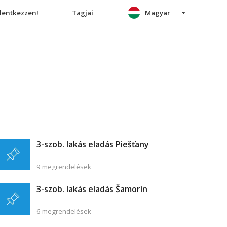
elentkezzen!
Tagjai
Magyar
3-szob. lakás eladás Piešťany
9 megrendelések
3-szob. lakás eladás Šamorín
6 megrendelések