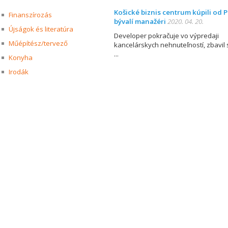
Košické biznis centrum kúpili od P
Finanszírozás
bývalí manažéri
2020. 04. 20.
Újságok és literatúra
Developer pokračuje vo výpredaji
Műépítész/tervező
kancelárskych nehnuteľností, zbavil 
Konyha
Irodák