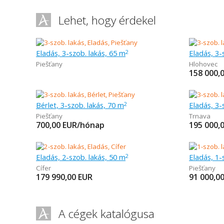
Lehet, hogy érdekel
Eladás, 3-szob. lakás, 65 m
Eladás, 3-
2
Piešťany
Hlohovec
158 000,
Bérlet, 3-szob. lakás, 70 m
Eladás, 3-
2
Piešťany
Trnava
700,00
EUR/hónap
195 000,
Eladás, 2-szob. lakás, 50 m
Eladás, 1-
2
Cífer
Piešťany
179 990,00
EUR
91 000,0
A cégek katalógusa