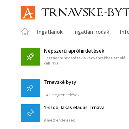
Ingatlanok
Ingatlan irodák
Inf
Népszerű apróhirdetések
Hozzáadni hirdetések a kedvencekhez azt alá
kell írnia
Trnavské byty
142 megrendelések
1-szob. lakás eladás Trnava
9 megrendelések