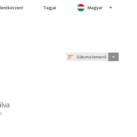
elentkezzen!
Tagjai
Magyar
Dátuma lemenő
álva
ek