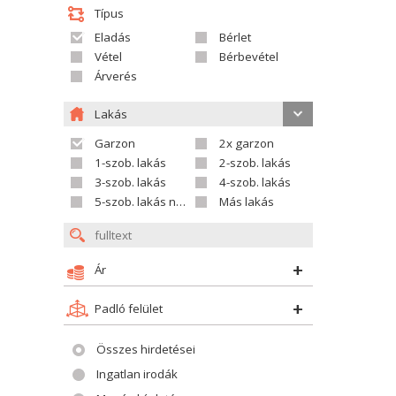
Típus
Eladás
Bérlet
Vétel
Bérbevétel
Árverés
Lakás
Garzon
2x garzon
1-szob. lakás
2-szob. lakás
3-szob. lakás
4-szob. lakás
5-szob. lakás nagyobb
Más lakás
Ár
Padló felület
Összes hirdetései
Ingatlan irodák