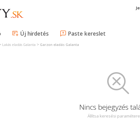
J
ó
Új hirdetés
Paste kereslet
>
>
Lakás eladás Galanta
Garzon eladás Galanta
Nincs bejegyzés tal
Állítsa keresési paraméter