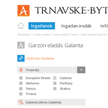
Ingatlanok
Ingatlan irodák
Inf
>
>
>
AReality.sk
Lakás eladás
Lakás eladás Trnava
Lakás eladás Galanta
Garzon eladás Galanta
Uložiť toto hladanie
Trnavský
Dunajská Streda
Galanta
Hlohovec
Piešťany
Senica
Skalica
Trnava