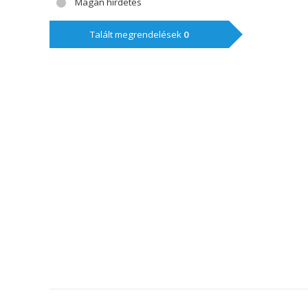
Magán hírdetés
Talált megrendelések
0