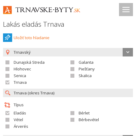
Lakás eladás Trnava
Uložiť toto hladanie
Trnavský
Dunajská Streda
Galanta
Hlohovec
Piešťany
Senica
Skalica
Trnava
Típus
Eladás
Bérlet
Vétel
Bérbevétel
Árverés