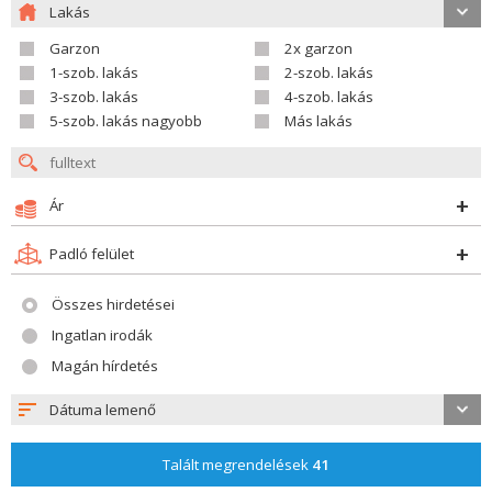
Lakás
Garzon
2x garzon
1-szob. lakás
2-szob. lakás
3-szob. lakás
4-szob. lakás
5-szob. lakás nagyobb
Más lakás
Ár
Padló felület
Összes hirdetései
Ingatlan irodák
Magán hírdetés
Dátuma lemenő
Talált megrendelések
41