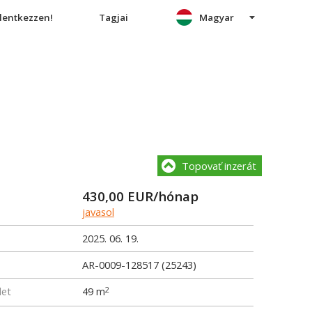
elentkezzen!
Tagjai
Magyar
Topovať inzerát
430,00
EUR/hónap
javasol
2025. 06. 19.
AR-0009-128517 (25243)
let
49 m
2