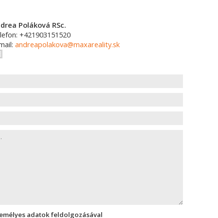
drea Poláková RSc.
lefon: +421903151520
mail:
andreapolakova@maxareality.sk
zemélyes adatok feldolgozásával