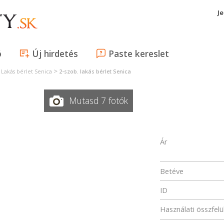
J
ó
Új hirdetés
Paste kereslet
>
>
Lakás bérlet Senica
2-szob. lakás bérlet Senica
Mutasd 7 fotók
Ár
Betéve
ID
Használati összfelü