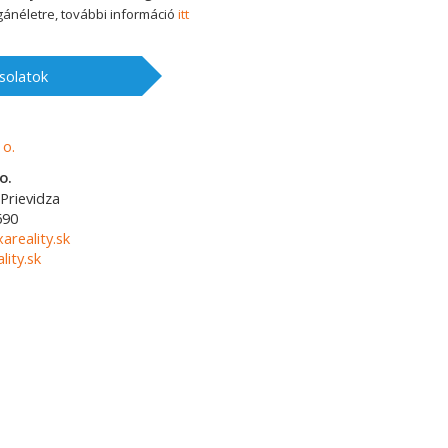
ánéletre, további információ
itt
solatok
o.
Prievidza
690
areality.sk
ity.sk