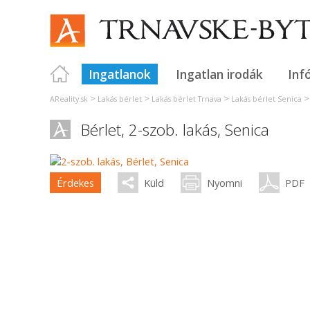
Ingatlanok
Ingatlan irodák
Inf
>
>
>
AReality.sk
Lakás bérlet
Lakás bérlet Trnava
Lakás bérlet Senica
Bérlet, 2-szob. lakás,
Senica
Érdekes
Küld
Nyomni
PDF