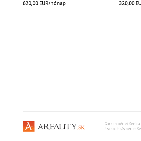
620,00
EUR/hónap
320,00
E
Garzon bérlet Senica
4-szob. lakás bérlet S