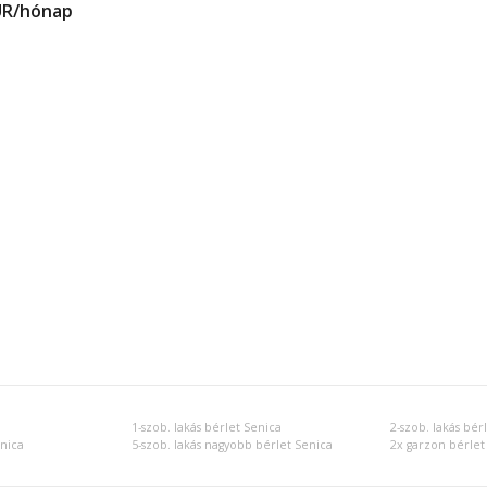
UR/hónap
1-szob. lakás bérlet Senica
2-szob. lakás bér
enica
5-szob. lakás nagyobb bérlet Senica
2x garzon bérlet