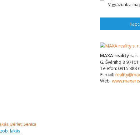
Vigyázunk a mag
Kapc
MAXA reality s. r. 
G. Švéniho 8
97101
Telefon:
0915 888 
E-mail:
reality@max
Web:
www.maxareal
szob. lakás