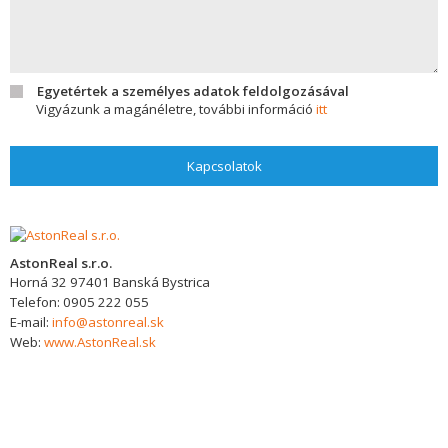
Egyetértek a személyes adatok feldolgozásával
Vigyázunk a magánéletre, további információ
itt
Kapcsolatok
AstonReal s.r.o.
Horná 32
97401
Banská Bystrica
Telefon:
0905 222 055
E-mail:
info@astonreal.sk
Web:
www.AstonReal.sk