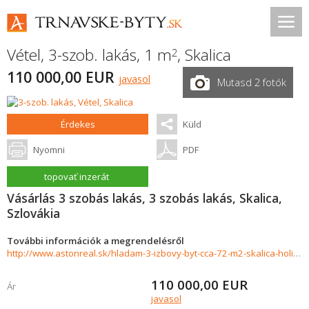
Vétel, 3-szob. lakás, 1 m
,
Skalica
2
110 000,00 EUR
javasol
Mutasd 2 fotók
Érdekes
Küld
Nyomni
PDF
topovať inzerát
Vásárlás 3 szobás lakás, 3 szobás lakás, Skalica,
Szlovákia
További információk a megrendelésről
http://www.astonreal.sk/hladam-3-izbovy-byt-cca-72-m2-skalica-holic-do-110-000--788451
110 000,00
EUR
Ár
javasol