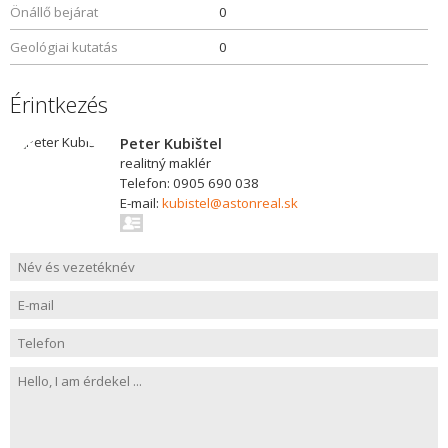
Önállő bejárat
0
Geológiai kutatás
0
Érintkezés
Peter Kubištel
realitný maklér
Telefon: 0905 690 038
E-mail:
kubistel@astonreal.sk