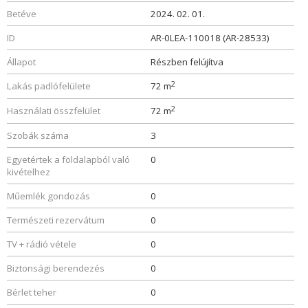
Betéve
2024. 02. 01.
ID
AR-0LEA-110018 (AR-28533)
Állapot
Részben felújítva
2
Lakás padlófelülete
72 m
2
Használati összfelület
72 m
Szobák száma
3
Egyetértek a földalapból való
0
kivételhez
Műemlék gondozás
0
Természeti rezervátum
0
TV + rádió vétele
0
Biztonsági berendezés
0
Bérlet teher
0