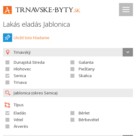
Lakás eladás Jablonica
Uložiť toto hladanie
Trnavský
Dunajská Streda
Galanta
Hlohovec
Piešťany
Senica
Skalica
Trnava
Típus
Eladás
Bérlet
Vétel
Bérbevétel
Árverés