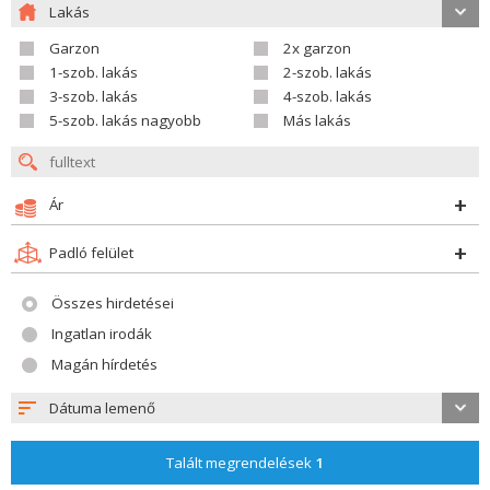
Lakás
Garzon
2x garzon
1-szob. lakás
2-szob. lakás
3-szob. lakás
4-szob. lakás
5-szob. lakás nagyobb
Más lakás
Ár
Padló felület
Összes hirdetései
Ingatlan irodák
Magán hírdetés
Dátuma lemenő
Talált megrendelések
1