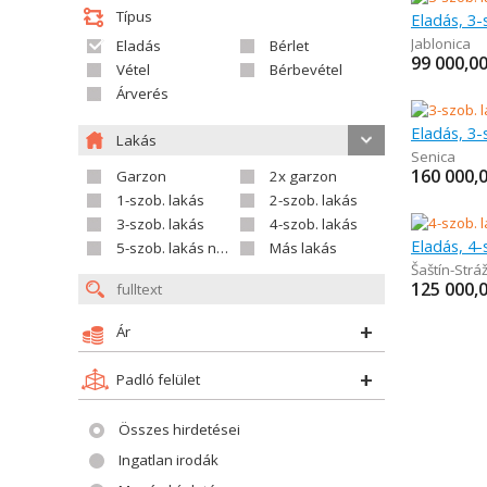
Típus
Eladás, 3-
Jablonica
Eladás
Bérlet
99 000,0
Vétel
Bérbevétel
Árverés
Eladás, 3-
Lakás
Senica
160 000,
Garzon
2x garzon
1-szob. lakás
2-szob. lakás
3-szob. lakás
4-szob. lakás
Eladás, 4-
5-szob. lakás nagyobb
Más lakás
Šaštín-Strá
125 000,
Ár
Padló felület
Összes hirdetései
Ingatlan irodák