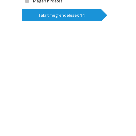
Magán hírdetés
Talált megrendelések
14