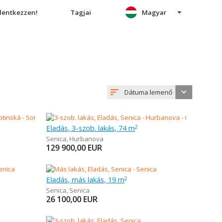
elentkezzen!
Tagjai
Magyar
Dátuma lemenő
Eladás, 3-szob. lakás, 74 m
2
Senica
,
Hurbanova
129 900,00
EUR
Eladás, más lakás, 19 m
2
Senica
,
Senica
26 100,00
EUR