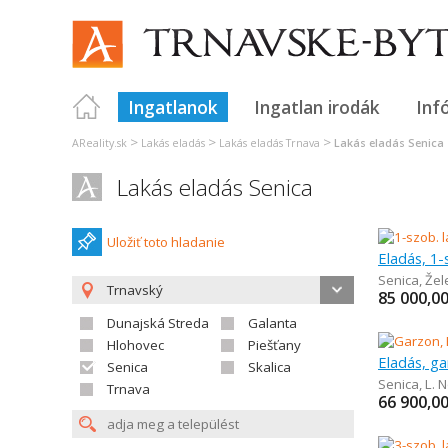
Ingatlanok
Ingatlan irodák
Inf
>
>
>
AReality.sk
Lakás eladás
Lakás eladás Trnava
Lakás eladás Senica
Lakás eladás Senica
Uložiť toto hladanie
Eladás, 1-
Senica
,
Žel
Trnavský
85 000,0
Dunajská Streda
Galanta
Hlohovec
Piešťany
Eladás, ga
Senica
Skalica
Senica
,
L. 
Trnava
66 900,0