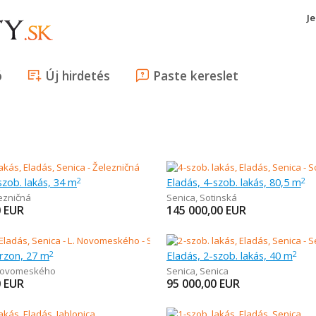
J
ó
Új hirdetés
Paste kereslet
szob. lakás, 34 m
Eladás, 4-szob. lakás, 80,5 m
2
2
ezničná
Senica
,
Sotinská
0
EUR
145 000,00
EUR
rzon, 27 m
Eladás, 2-szob. lakás, 40 m
2
2
Novomeského
Senica
,
Senica
0
EUR
95 000,00
EUR